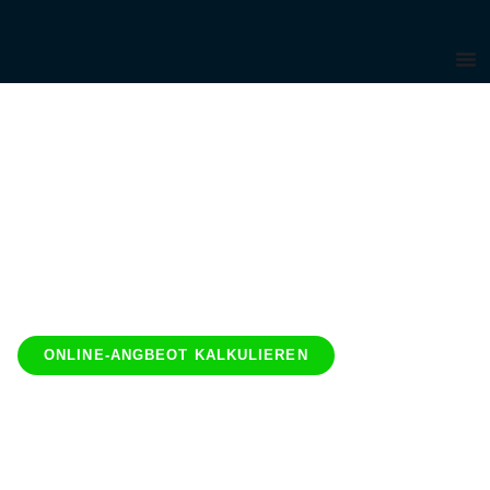
IHR CNC-FERTIGER ‍MIT
KOMPLETTSERVICE.
ONLINE-ANGBEOT KALKULIEREN